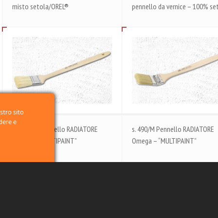
misto setola/OREL®
pennello da vernice – 100% se
stro sito
dere e
s. 1010/M Pennello RADIATORE
s. 490/M Pennello RADIATORE
Omega – “MULTIPAINT”
Omega – “MULTIPAINT”
cliccando sul
e cosa
es cliccando