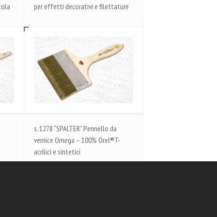
tola
per effetti decorativi e filettature
s. 1278 “SPALTER” Pennello da
vernice Omega – 100% Orel®T-
acrilici e sintetici