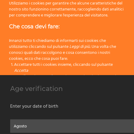
Utilizziamo i cookies per garantire che alcune caratteristiche del
Rulli da Vernice
nostro sito funzionino correttamente, raccogliendo dati analitici
per comprendere e migliorare l'esperienza del visitatore.
Pennelli per Belle Arti
Che cosa devi fare:
Decorazione
Innanzi tutto ti chiediamo di informarti sui cookies che
Accessori Prodotti Vernice
utilizziamo cliccando sul pulsante
Leggi di più.
Una volta che
conosci quali dati raccolgono e cosa consentono i nostri
Linea H2O per Vernici all’Acqua
cookies, ecco che cosa puoi fare:
Accettare tutti i cookies insieme, cliccando sul pulsante
Accetta
Linea Flexi Brush
Specificare le tue preferenze impostando selettivamente i
cookies cliccando sul pulsante
Cambia impostazioni
Linea Yachting Special
Age verification
Bloccare tutti i cookies cliccando sul pulsante
Rifiuta
Novità Prodotti Vernice
Accetta
Enter your date of birth
Rifiuta
Home
Chi Siamo
Prodotti per Vernice
Prodotti da Barba
Contatti
Privacy & Cookies Policy
Social Media Policy
Disclaimer