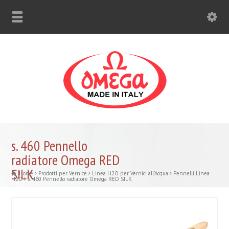
s. 460 Pennello
radiatore Omega RED
SILK
Home
Prodotti per Vernice
Linea H2O per Vernici all'Acqua
Pennelli Linea
H2O
s. 460 Pennello radiatore Omega RED SILK