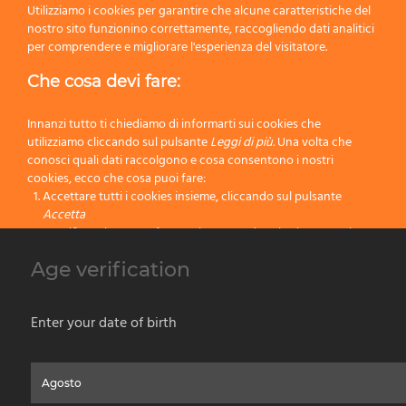
Successivo
Utilizziamo i cookies per garantire che alcune caratteristiche del
nostro sito funzionino correttamente, raccogliendo dati analitici
per comprendere e migliorare l'esperienza del visitatore.
Che cosa devi fare:
30
9
51
12
Innanzi tutto ti chiediamo di informarti sui cookies che
utilizziamo cliccando sul pulsante
Leggi di più.
Una volta che
40
9
57
12
conosci quali dati raccolgono e cosa consentono i nostri
cookies, ecco che cosa puoi fare:
Accettare tutti i cookies insieme, cliccando sul pulsante
50
9
62
12
Accetta
Specificare le tue preferenze impostando selettivamente i
60
9
65
12
cookies cliccando sul pulsante
Cambia impostazioni
Age verification
Bloccare tutti i cookies cliccando sul pulsante
Rifiuta
70
9
68
12
Accetta
Enter your date of birth
Rifiuta
Home
Chi Siamo
Prodotti per Vernice
Prodotti da Barba
Contatti
Privacy & Cookies Policy
Social Media Policy
Disclaimer