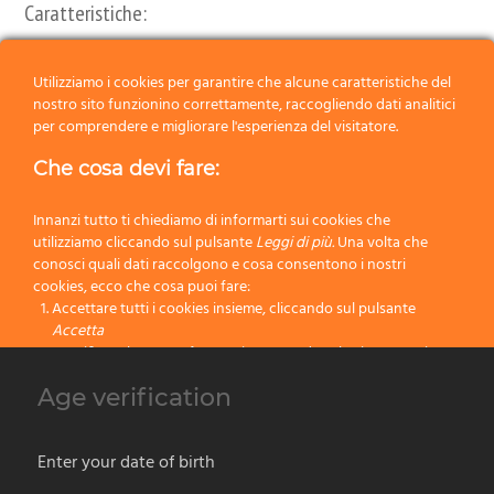
Caratteristiche:
Confezione:
Pennello Singolo
Utilizziamo i cookies per garantire che alcune caratteristiche del
Ciuffo:
Elite
nostro sito funzionino correttamente, raccogliendo dati analitici
per comprendere e migliorare l'esperienza del visitatore.
Manico:
Resina
Che cosa devi fare:
Dimensione:
107
Innanzi tutto ti chiediamo di informarti sui cookies che
Colore:
Verde
utilizziamo cliccando sul pulsante
Leggi di più.
Una volta che
conosci quali dati raccolgono e cosa consentono i nostri
cookies, ecco che cosa puoi fare:
Categorie:
Novità Prodotti Barba
,
Pennelli in Fibra ELITE
,
Pennelli in Fibra
Accettare tutti i cookies insieme, cliccando sul pulsante
Sintetica
,
Prodotti da Barba
Accetta
Specificare le tue preferenze impostando selettivamente i
cookies cliccando sul pulsante
Cambia impostazioni
Age verification
Precedente
Bloccare tutti i cookies cliccando sul pulsante
Rifiuta
Successivo
Accetta
Enter your date of birth