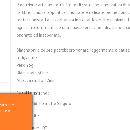
Produzione artigianale. Ciuffo realizzato con l’innovativa fibra
Le fibre coniche, appuntite, ondulate e delicate permettono
professionista. La tassellatura incisa al laser che richiama i
ogni terreno, garantisce una nuova sensazione di attrito e 
bagnate ed insaponate.
Dimensioni e colore potrebbero variare leggermente a caus
artigianale.
Peso 95g
Diam. nodo 30mm
Altezza ciuffo 52mm
Caratteristiche:
Confezione:
Pennello Singolo
stro sito
dere e
Ciuffo:
Elite
Dimensione:
107