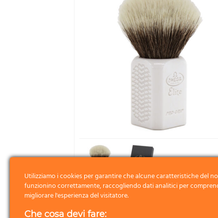
Utilizziamo i cookies per garantire che alcune caratteristiche del no
funzionino correttamente, raccogliendo dati analitici per compren
migliorare l'esperienza del visitatore.
Che cosa devi fare: