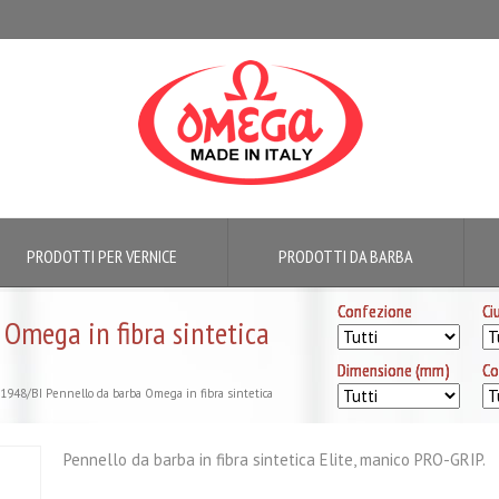
PRODOTTI PER VERNICE
PRODOTTI DA BARBA
Confezione
Confezione
Confezione
Confezione
Ci
Ci
Ci
Ci
Omega in fibra sintetica
Dimensione (mm)
Dimensione (mm)
Dimensione (mm)
Dimensione (mm)
Co
Co
Co
Co
948/BI Pennello da barba Omega in fibra sintetica
Pennello da barba in fibra sintetica Elite, manico PRO-GRIP.