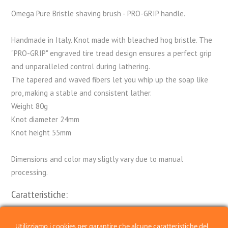
Omega Pure Bristle shaving brush - PRO-GRIP handle.
Handmade in Italy. Knot made with bleached hog bristle. The
"PRO-GRIP" engraved tire tread design ensures a perfect grip
and unparalleled control during lathering.
The tapered and waved fibers let you whip up the soap like
pro, making a stable and consistent lather.
Weight 80g
Knot diameter 24mm
Knot height 55mm
Dimensions and color may sligtly vary due to manual
processing.
Caratteristiche:
Confezione:
Pennello Singolo
Utilizziamo i cookies per garantire che alcune caratteristiche del