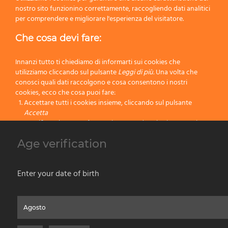
Ciuffo:
Setola
nostro sito funzionino correttamente, raccogliendo dati analitici
per comprendere e migliorare l'esperienza del visitatore.
Manico:
Resina
Che cosa devi fare:
Dimensione:
108
Innanzi tutto ti chiediamo di informarti sui cookies che
Colore:
Bianco
utilizziamo cliccando sul pulsante
Leggi di più.
Una volta che
conosci quali dati raccolgono e cosa consentono i nostri
cookies, ecco che cosa puoi fare:
Categorie:
Novità Prodotti Barba
,
Pennelli da Barba in Setola
,
Prodotti da
Accettare tutti i cookies insieme, cliccando sul pulsante
Barba
Accetta
Specificare le tue preferenze impostando selettivamente i
cookies cliccando sul pulsante
Cambia impostazioni
Age verification
Precedente
Bloccare tutti i cookies cliccando sul pulsante
Rifiuta
Successivo
Accetta
Enter your date of birth
Rifiuta
Home
Chi Siamo
Prodotti per Vernice
Prodotti da Barba
Contatti
Privacy & Cookies Policy
Social Media Policy
Disclaimer
Leggi di più