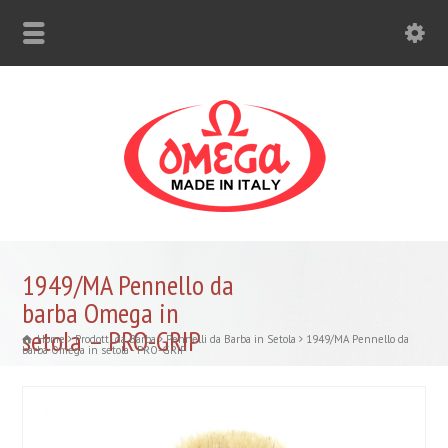
1949/MA Pennello da
barba Omega in
setola – PRO-GRIP
Home
Prodotti da Barba
Pennelli da Barba in Setola
1949/MA Pennello da
barba Omega in setola - PRO-GRIP