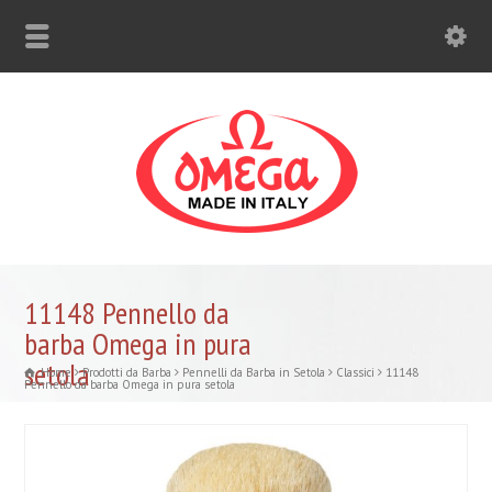
11148 Pennello da
barba Omega in pura
setola
Home
Prodotti da Barba
Pennelli da Barba in Setola
Classici
11148
Pennello da barba Omega in pura setola