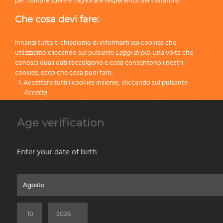
per comprendere e migliorare l'esperienza del visitatore.
Successivo
Che cosa devi fare:
Dettagli Generali
Innanzi tutto ti chiediamo di informarti sui cookies che
utilizziamo cliccando sul pulsante
Leggi di più.
Una volta che
conosci quali dati raccolgono e cosa consentono i nostri
Confezioni Disponibili
cookies, ecco che cosa puoi fare:
Accettare tutti i cookies insieme, cliccando sul pulsante
Accetta
Specificare le tue preferenze impostando selettivamente i
cookies cliccando sul pulsante
Cambia impostazioni
I pennelli da barba Omega sono fatti a mano artigianalmente in Italia, le
Age verification
Bloccare tutti i cookies cliccando sul pulsante
Rifiuta
dimensioni potrebbero differire leggermente da quelle indicate.
Le immagini mostrate hanno solo scopo esemplificativo, il prodotto potrebbe
Accetta
Enter your date of birth
presentare dettagli unici dovuti alla materia prima e alla lavorazione manuale.
Rifiuta
Home
Chi Siamo
Prodotti per Vernice
Prodotti da Barba
Contatti
Privacy & Cookies Policy
Social Media Policy
Disclaimer
Leggi di più
Versione Precedente del Sito
©2026 PENNELLIFICIO OMEGA SPA Via Larga, 13 - 40138 Bologna (Italy) -