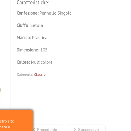
Caratteristiche:
Confezione:
Pennello Singolo
Ciuffo:
Setola
Manico:
Plastica
Dimensione:
105
Colore:
Multicolore
Categoria:
Classici
stro sito
dere e
Precedente
Successivo