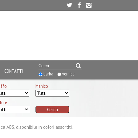
CONTATTI
barba
vernice
uffo
Manico
lore
 ABS, disponibile in colori assortiti.