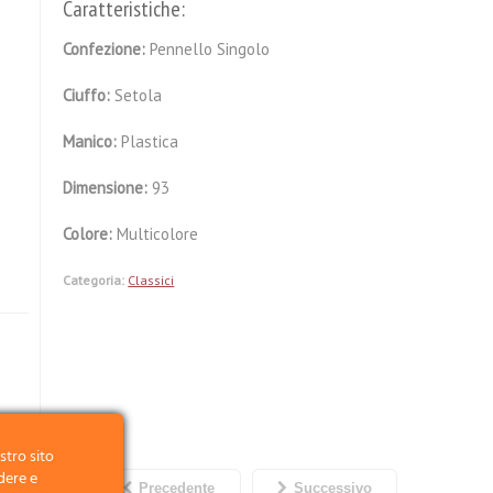
Caratteristiche:
Confezione:
Pennello Singolo
Ciuffo:
Setola
Manico:
Plastica
Dimensione:
93
Colore:
Multicolore
Categoria:
Classici
stro sito
dere e
Precedente
Successivo