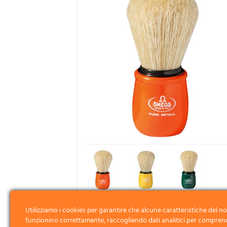
Utilizziamo i cookies per garantire che alcune caratteristiche del no
funzionino correttamente, raccogliendo dati analitici per compren