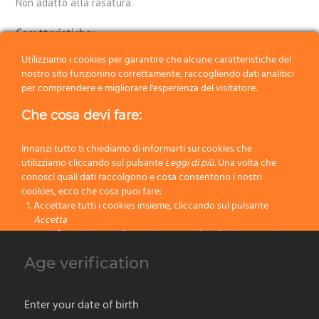
Non adatto alla rasatura.
Caratteristiche:
Utilizziamo i cookies per garantire che alcune caratteristiche del
Confezione:
Pennello Singolo
nostro sito funzionino correttamente, raccogliendo dati analitici
per comprendere e migliorare l'esperienza del visitatore.
Ciuffo:
Setola Effetto Tasso
Che cosa devi fare:
Manico:
Resina
Innanzi tutto ti chiediamo di informarti sui cookies che
Dimensione:
210
utilizziamo cliccando sul pulsante
Leggi di più.
Una volta che
conosci quali dati raccolgono e cosa consentono i nostri
Colore:
Multicolore
cookies, ecco che cosa puoi fare:
Accettare tutti i cookies insieme, cliccando sul pulsante
Categoria:
Pennelli da esposizione
Accetta
Specificare le tue preferenze impostando selettivamente i
cookies cliccando sul pulsante
Cambia impostazioni
Age verification
Precedente
Bloccare tutti i cookies cliccando sul pulsante
Rifiuta
Successivo
Accetta
Enter your date of birth