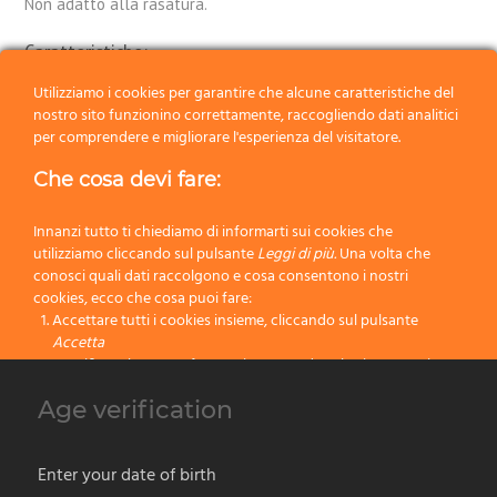
Non adatto alla rasatura.
Caratteristiche:
Utilizziamo i cookies per garantire che alcune caratteristiche del
Confezione:
Pennello Singolo
nostro sito funzionino correttamente, raccogliendo dati analitici
per comprendere e migliorare l'esperienza del visitatore.
Ciuffo:
Setola Effetto Tasso
Che cosa devi fare:
Manico:
Legno
Innanzi tutto ti chiediamo di informarti sui cookies che
Dimensione:
210
utilizziamo cliccando sul pulsante
Leggi di più.
Una volta che
conosci quali dati raccolgono e cosa consentono i nostri
Colore:
Marrone
cookies, ecco che cosa puoi fare:
Accettare tutti i cookies insieme, cliccando sul pulsante
Categoria:
Pennelli da esposizione
Accetta
Specificare le tue preferenze impostando selettivamente i
cookies cliccando sul pulsante
Cambia impostazioni
Age verification
Precedente
Bloccare tutti i cookies cliccando sul pulsante
Rifiuta
Successivo
Accetta
Enter your date of birth