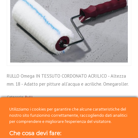
RULLO Omega IN TESSUTO CORDONATO ACRILICO - Altezza
mm. 18 - Adatto per pitture all'acqua e acriliche. Omegaroller.
Categoria:
Rulli
Utilizziamo i cookies per garantire che alcune caratteristiche del
nostro sito funzionino correttamente, raccogliendo dati analitici
Precedente
per comprendere e migliorare l'esperienza del visitatore.
Successivo
Che cosa devi fare: