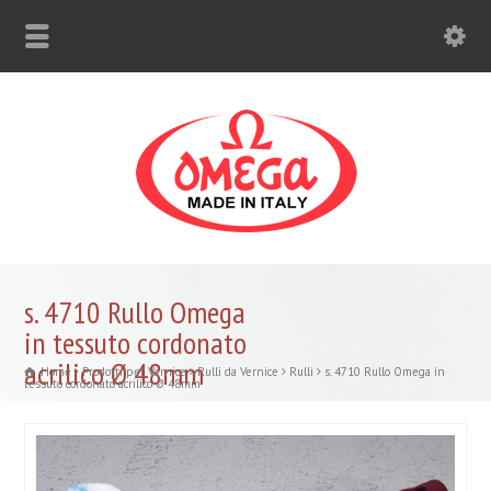
s. 4710 Rullo Omega
in tessuto cordonato
acrilico Ø 48mm
Home
Prodotti per Vernice
Rulli da Vernice
Rulli
s. 4710 Rullo Omega in
tessuto cordonato acrilico Ø 48mm