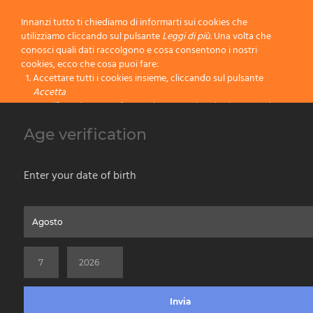
Innanzi tutto ti chiediamo di informarti sui cookies che
utilizziamo cliccando sul pulsante
Leggi di più.
Una volta che
conosci quali dati raccolgono e cosa consentono i nostri
cookies, ecco che cosa puoi fare:
20
25
Accettare tutti i cookies insieme, cliccando sul pulsante
Accetta
25
25
Specificare le tue preferenze impostando selettivamente i
cookies cliccando sul pulsante
Cambia impostazioni
Age verification
Bloccare tutti i cookies cliccando sul pulsante
Rifiuta
/C Rullo completo di impugnatura – Ø 48 mm.
Accetta
Enter your date of birth
Rifiuta
Home
Chi Siamo
Prodotti per Vernice
Prodotti da Barba
Contatti
Privacy & Cookies Policy
Social Media Policy
Disclaimer
Leggi di più
Versione Precedente del Sito
©2026 PENNELLIFICIO OMEGA SPA Via Larga, 13 - 40138 Bologna (Italy) -
Cambia Impostazioni
VAT ID / P.IVA 02116670379 - REA BO 252259 Cap.Soc. Euro 970.200,00 i.v.
Invia