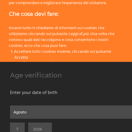
per comprendere e migliorare l'esperienza del visitatore.
Che cosa devi fare:
Innanzi tutto ti chiediamo di informarti sui cookies che
utilizziamo cliccando sul pulsante
Leggi di più.
Una volta che
conosci quali dati raccolgono e cosa consentono i nostri
cookies, ecco che cosa puoi fare:
Accettare tutti i cookies insieme, cliccando sul pulsante
Accetta
Specificare le tue preferenze impostando selettivamente i
cookies cliccando sul pulsante
Cambia impostazioni
Age verification
Bloccare tutti i cookies cliccando sul pulsante
Rifiuta
s. MRG45 Manico Omega zincato a gabbia per rulli Ø 45mm
Accetta
Enter your date of birth
Rifiuta
Home
Chi Siamo
Prodotti per Vernice
Prodotti da Barba
Contatti
Privacy & Cookies Policy
Social Media Policy
Disclaimer
Leggi di più
Versione Precedente del Sito
©2026 PENNELLIFICIO OMEGA SPA Via Larga, 13 - 40138 Bologna (Italy) -