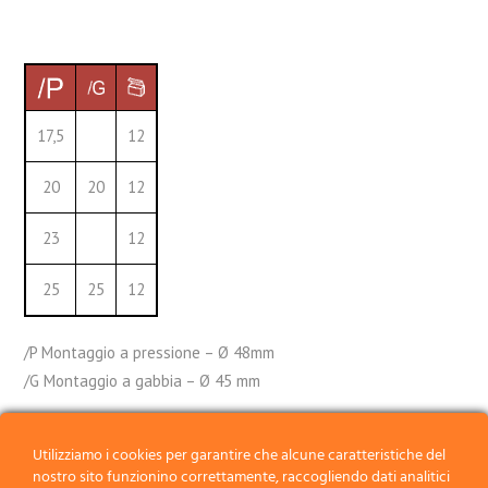
17,5
12
20
20
12
23
12
25
25
12
/P Montaggio a pressione – Ø 48mm
/G Montaggio a gabbia – Ø 45 mm
Utilizziamo i cookies per garantire che alcune caratteristiche del
RELATED PRODUCTS
nostro sito funzionino correttamente, raccogliendo dati analitici