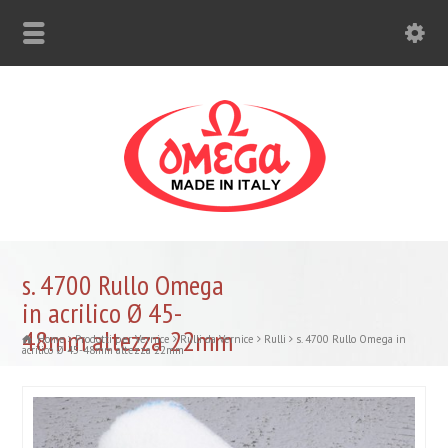
s. 4700 Rullo Omega
in acrilico Ø 45-
48mm altezza 22mm
Home
Prodotti per Vernice
Rulli da Vernice
Rulli
s. 4700 Rullo Omega in
acrilico Ø 45-48mm altezza 22mm