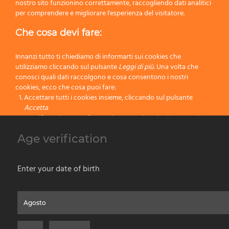
nostro sito funzionino correttamente, raccogliendo dati analitici
per comprendere e migliorare l'esperienza del visitatore.
Che cosa devi fare:
30
6
46
12
Innanzi tutto ti chiediamo di informarti sui cookies che
utilizziamo cliccando sul pulsante
Leggi di più.
Una volta che
40
6
46
12
conosci quali dati raccolgono e cosa consentono i nostri
cookies, ecco che cosa puoi fare:
Accettare tutti i cookies insieme, cliccando sul pulsante
50
6
51
12
Accetta
Specificare le tue preferenze impostando selettivamente i
60
6
51
12
cookies cliccando sul pulsante
Cambia impostazioni
Age verification
Bloccare tutti i cookies cliccando sul pulsante
Rifiuta
70
6
57
12
Accetta
Enter your date of birth
Rifiuta
Home
Chi Siamo
Prodotti per Vernice
Prodotti da Barba
Contatti
Privacy & Cookies Policy
Social Media Policy
Disclaimer
Leggi di più
Versione Precedente del Sito