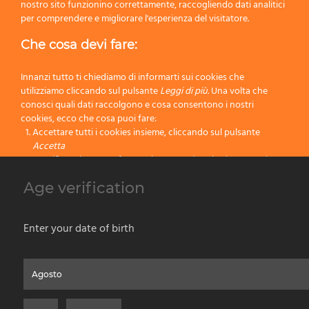
nostro sito funzionino correttamente, raccogliendo dati analitici
per comprendere e migliorare l'esperienza del visitatore.
Precedente
Che cosa devi fare:
Successivo
Innanzi tutto ti chiediamo di informarti sui cookies che
utilizziamo cliccando sul pulsante
Leggi di più.
Una volta che
conosci quali dati raccolgono e cosa consentono i nostri
cookies, ecco che cosa puoi fare:
Accettare tutti i cookies insieme, cliccando sul pulsante
1″x3″
76 mm
6
Accetta
Specificare le tue preferenze impostando selettivamente i
1″x4″
76 mm
6
cookies cliccando sul pulsante
Cambia impostazioni
Age verification
Bloccare tutti i cookies cliccando sul pulsante
Rifiuta
1″x5″
76 mm
6
Accetta
Enter your date of birth
Rifiuta
Home
Chi Siamo
Prodotti per Vernice
Prodotti da Barba
Contatti
Privacy & Cookies Policy
Social Media Policy
Disclaimer
Leggi di più
Versione Precedente del Sito