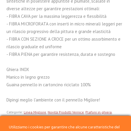
sintetiche in poliestere appuntite e piumate, scalate in
diverse altezze per garantire prestazioni ottimali:
- FIBRA CAVA per la massima leggerezza e flessibilità
- FIBRA MICROFORATA con inserti in micro minerali leggeri per
un rilascio progressivo della pittura e grande elasticità
- FIBRA CON SEZIONE A CROCE per un ottimo assorbimento e
rilascio graduale ed uniforme
- FIBRA PIENA per garantire resistenza, durata e sostegno
Ghiera INOX
Manico in legno grezzo
Guaina pennello in cartoncino riciclato 100%
Dipingi meglio l'ambiente con il pennello Migliore!
Categorie:
Linea Migliore
,
Novità Prodotti Vernice
,
Plafoni in ghiera
,
Prodotti per Vernice
Utilizziamo i cookies per garantire che alcune caratteristiche del