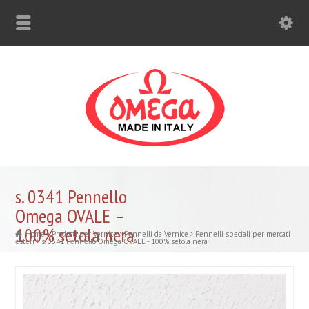
s. 0341 Pennello
Omega OVALE –
100% setola nera
Home
Prodotti per Vernice
Pennelli da Vernice
Pennelli speciali per mercati
esteri
s. 0341 Pennello Omega OVALE - 100% setola nera