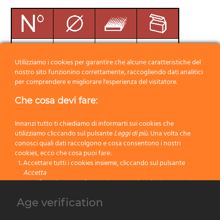
000
17×20
48
12
Utilizziamo i cookies per garantire che alcune caratteristiche del
nostro sito funzionino correttamente, raccogliendo dati analitici
00
18,3×25,3
48
12
per comprendere e migliorare l'esperienza del visitatore.
0
25×32,8
50
12
Che cosa devi fare:
2
29,7×38,5
50
12
Innanzi tutto ti chiediamo di informarti sui cookies che
utilizziamo cliccando sul pulsante
Leggi di più.
Una volta che
4
33,8×43,5
55
12
conosci quali dati raccolgono e cosa consentono i nostri
cookies, ecco che cosa puoi fare:
Accettare tutti i cookies insieme, cliccando sul pulsante
6
38,3×49
55
12
Accetta
Specificare le tue preferenze impostando selettivamente i
8
39,7×51
61
12
cookies cliccando sul pulsante
Cambia impostazioni
Age verification
Bloccare tutti i cookies cliccando sul pulsante
Rifiuta
10
44×58
68
12