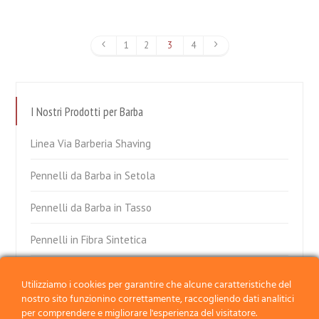
1
2
3
4
I Nostri Prodotti per Barba
Linea Via Barberia Shaving
Pennelli da Barba in Setola
Pennelli da Barba in Tasso
Pennelli in Fibra Sintetica
Pennelli in Fibra S-Brush
Utilizziamo i cookies per garantire che alcune caratteristiche del
Pennelli in Fibra Hi-Brush
nostro sito funzionino correttamente, raccogliendo dati analitici
per comprendere e migliorare l'esperienza del visitatore.