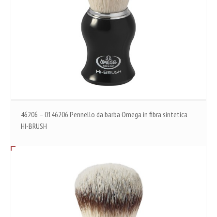
46206 – 0146206 Pennello da barba Omega in fibra sintetica
HI-BRUSH