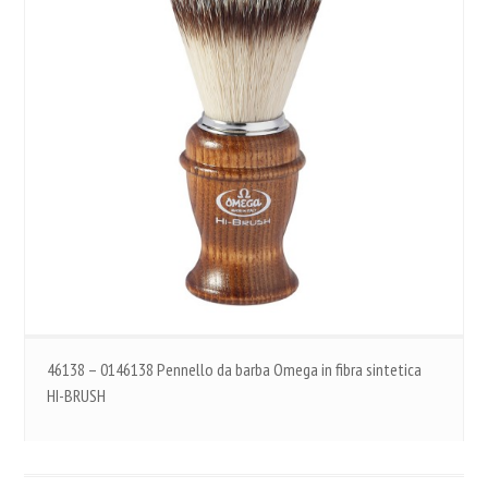
46138 – 0146138 Pennello da barba Omega in fibra sintetica
HI-BRUSH