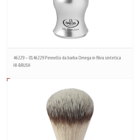
46229 – 0146229 Pennello da barba Omega in fibra sintetica
HI-BRUSH