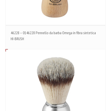
46228 – 0146228 Pennello da barba Omega in fibra sintetica
HI-BRUSH