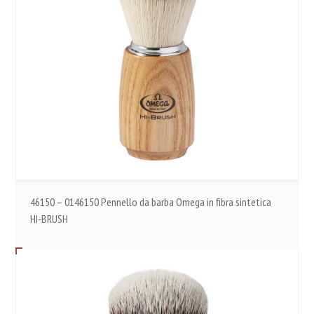
46150 – 0146150 Pennello da barba Omega in fibra sintetica
HI-BRUSH