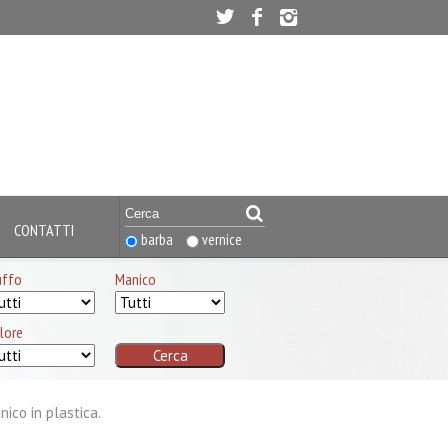
CONTATTI
barba
vernice
uffo
Manico
lore
ico in plastica.