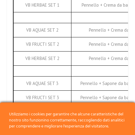
VB HERBAE SET 1
Pennello + Crema da barba
VB AQUAE SET 2
Pennello + Crema da ba
VB FRUCTI SET 2
Pennello + Crema da ba
VB HERBAE SET 2
Pennello + Crema da ba
VB AQUAE SET 3
Pennello + Sapone da barba
VB FRUCTI SET 3
Pennello + Sapone da barba
VB HERBAE SET 3
Pennello + Sapone da barba
Utilizziamo i cookies per garantire che alcune caratteristiche del
nostro sito funzionino correttamente, raccogliendo dati analitici
per comprendere e migliorare l'esperienza del visitatore.