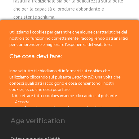
rasatura tradizionale sia per la delicatezza sulla pelle
che per la capacità di produrre abbondante e
consistente schiuma.
Tasso Silvertip:
I pennelli in tasso Silvertip sono i più
Utilizziamo i cookies per garantire che alcune caratteristiche del
pregiati. Prodotti al 100% con accurata produzione
nostro sito funzionino correttamente, raccogliendo dati analitici
manuale, si contraddistinguono per il caratteristico
per comprendere e migliorare l'esperienza del visitatore.
naturale colore molto chiaro “argenteo” della punta
Che cosa devi fare:
ottenuto mediante minuziosa selezione delle setole.
Delicati e morbidi sulla pelle, capaci di produrre
Innanzi tutto ti chiediamo di informarti sui cookies che
abbondante e consistente schiuma, i pennelli in tasso
utilizziamo cliccando sul pulsante
Leggi di più.
Una volta che
in Tasso Silvertip rappresentano, senza ogni dubbio, il
conosci quali dati raccolgono e cosa consentono i nostri
cookies, ecco che cosa puoi fare:
top di gamma per la rasatura tradizionale.
Accettare tutti i cookies insieme, cliccando sul pulsante
Accetta
Specificare le tue preferenze impostando selettivamente i
cookies cliccando sul pulsante
Cambia impostazioni
I pennelli da barba Omega sono fatti a mano artigianalmente in Italia, le
Age verification
Bloccare tutti i cookies cliccando sul pulsante
Rifiuta
dimensioni potrebbero differire leggermente da quelle indicate.
Le immagini mostrate hanno solo scopo esemplificativo, il prodotto potrebbe
Accetta