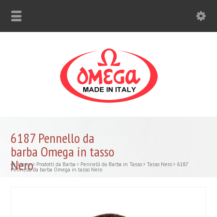
6187 Pennello da
barba Omega in tasso
Nero
Home
Prodotti da Barba
Pennelli da Barba in Tasso
Tasso Nero
6187
Pennello da barba Omega in tasso Nero