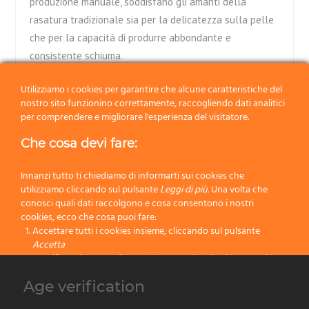
produzione manuale, soddisfano gli amanti della
rasatura tradizionale sia per la delicatezza sulla pelle
che per la capacità di produrre abbondante e
consistente schiuma.
Tasso Silvertip:
I pennelli in tasso Silvertip sono i più
Utilizziamo i cookies per garantire che alcune caratteristiche del
pregiati. Prodotti al 100% con accurata produzione
nostro sito funzionino correttamente, raccogliendo dati analitici
manuale, si contraddistinguono per il caratteristico
per comprendere e migliorare l'esperienza del visitatore.
naturale colore molto chiaro “argenteo” della punta
Che cosa devi fare:
ottenuto mediante minuziosa selezione delle setole.
Delicati e morbidi sulla pelle, capaci di produrre
Innanzi tutto ti chiediamo di informarti sui cookies che
abbondante e consistente schiuma, i pennelli in tasso
utilizziamo cliccando sul pulsante
Leggi di più.
Una volta che
in Tasso Silvertip rappresentano, senza ogni dubbio, il
conosci quali dati raccolgono e cosa consentono i nostri
cookies, ecco che cosa puoi fare:
top di gamma per la rasatura tradizionale.
Accettare tutti i cookies insieme, cliccando sul pulsante
Accetta
Specificare le tue preferenze impostando selettivamente i
cookies cliccando sul pulsante
Cambia impostazioni
I pennelli da barba Omega sono fatti a mano artigianalmente in Italia, le
Age verification
Bloccare tutti i cookies cliccando sul pulsante
Rifiuta
dimensioni potrebbero differire leggermente da quelle indicate.