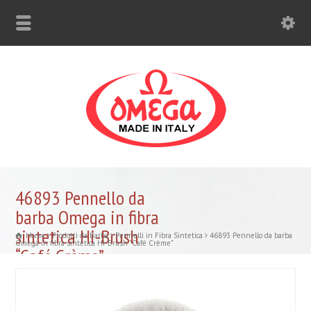
46893 Pennello da
barba Omega in fibra
sintetica Hi-Brush
Home
Prodotti da Barba
Pennelli in Fibra Sintetica
46893 Pennello da barba
Omega in fibra sintetica Hi-Brush "Café Crème"
“Café Crème”