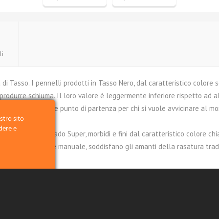
li
di Tasso. I pennelli prodotti in Tasso Nero, dal caratteristico colore 
rodurre schiuma. Il loro valore è leggermente inferiore rispetto ad alt
ale. Ottimi come punto di partenza per chi si vuole avvicinare al mon
stro sito
dere e
tti in tasso 1° Grado Super, morbidi e fini dal caratteristico colore c
curata produzione manuale, soddisfano gli amanti della rasatura tradi
sistente schiuma.
ono i più pregiati. Prodotti al 100% con accurata produzione manuale, s
cliccando sul
 punta ottenuto mediante minuziosa selezione delle setole. Delicati e 
e cosa
n tasso in Tasso Silvertip rappresentano, senza ogni dubbio, il top di