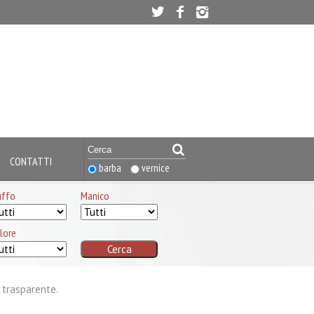
CONTATTI
barba
vernice
uffo
Manico
lore
 trasparente.