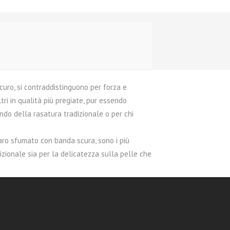
scuro, si contraddistinguono per forza e
ri in qualità più pregiate, pur essendo
do della rasatura tradizionale o per chi
hiaro sfumato con banda scura, sono i più
zionale sia per la delicatezza sulla pelle che
i contraddistinguono per il caratteristico
morbidi sulla pelle, capaci di produrre
 gamma per la rasatura tradizionale.