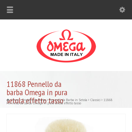
11868 Pennello da
barba Omega in pura
setola effetto tasso
Home
Prodotti da Barba
Pennelli da Barba in Setola
Classici
11868
Pennello da barba Omega in pura setola effetto tasso