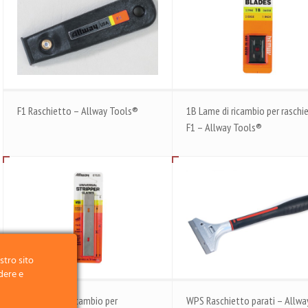
F1 Raschietto – Allway Tools®
1B Lame di ricambio per raschi
F1 – Allway Tools®
stro sito
dere e
WSB Lame di ricambio per
WPS Raschietto parati – Allwa