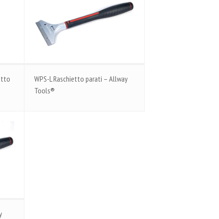
etto
WPS-L Raschietto parati – Allway
Tools®
y