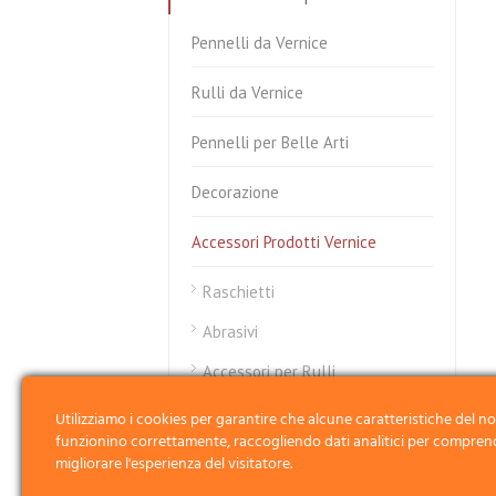
Pennelli da Vernice
Rulli da Vernice
Pennelli per Belle Arti
Decorazione
Accessori Prodotti Vernice
Raschietti
Abrasivi
Accessori per Rulli
Spatole
Utilizziamo i cookies per garantire che alcune caratteristiche del no
funzionino correttamente, raccogliendo dati analitici per compren
migliorare l'esperienza del visitatore.
Linea H2O per Vernici all’Acqua