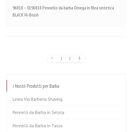
96818 – 0196818 Pennello da barba Omega in fibra sintetica
BLACK Hi-Brush
1
2
3
I Nostri Prodotti per Barba
Linea Via Barberia Shaving
Pennelli da Barba in Setola
Pennelli da Barba in Tasso