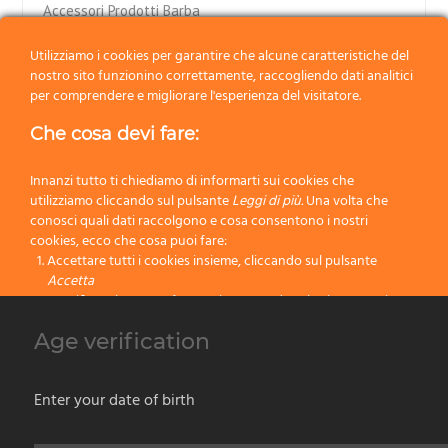
Accessori Prodotti Barba
Utilizziamo i cookies per garantire che alcune caratteristiche del
Ciotole
nostro sito funzionino correttamente, raccogliendo dati analitici
Rasoi
per comprendere e migliorare l'esperienza del visitatore.
Rasoi a Mano Libera
Che cosa devi fare:
Rasoi di Sicurezza Double Edge
Innanzi tutto ti chiediamo di informarti sui cookies che
utilizziamo cliccando sul pulsante
Leggi di più.
Una volta che
Supporti
conosci quali dati raccolgono e cosa consentono i nostri
Pennelli da Esposizione
cookies, ecco che cosa puoi fare:
Accettare tutti i cookies insieme, cliccando sul pulsante
Accetta
Set da Barba
Specificare le tue preferenze impostando selettivamente i
cookies cliccando sul pulsante
Cambia impostazioni
Cosmesi
Age verification
Bloccare tutti i cookies cliccando sul pulsante
Rifiuta
Novità Prodotti Barba
Accetta
Enter your date of birth
Rifiuta